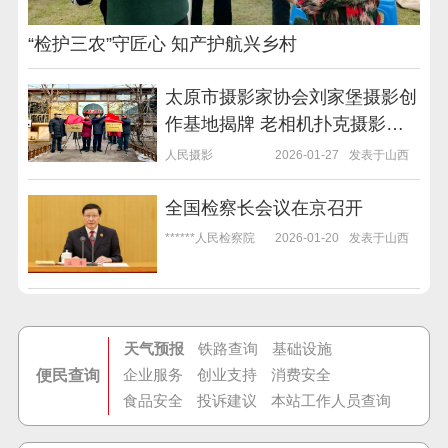
“检护三农”守匠心 知产护航兴乡村
太原市摄影家协会刘家堡摄影创
作基地揭牌 老相机扑克摄影首
展同步启幕
人民摄影
2026-01-27
发表于山西
全国检察长会议在京召开
******人民检察院
2026-01-20
发表于山西
天气预报
铁路查询
基础设施
企业服务
创业支持
消费安全
便民查询
食品安全
投诉建议
本站工作人员查询