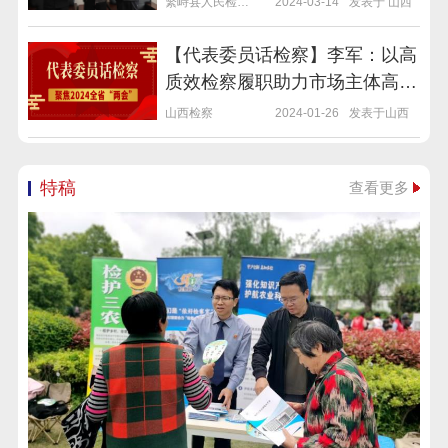
繁峙县人民检察院
2024-03-14
发表于 山西
【代表委员话检察】李军：以高
质效检察履职助力市场主体高质
量发展
山西检察
2024-01-26
发表于山西
特稿
查看更多